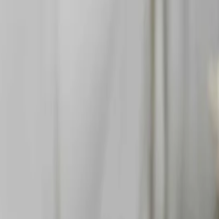
simurgpsikoterapi@gmail.com